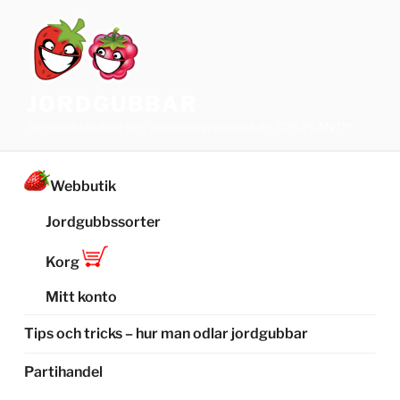
Hoppa
till
innehåll
JORDGUBBAR
Jordgubbsfrukter och Jordgubbsplantor från TOP-PLANT™
Webbutik
Jordgubbssorter
Korg
Mitt konto
Tips och tricks – hur man odlar jordgubbar
Partihandel