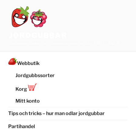
Hoppa
till
innehåll
JORDGUBBAR
Jordgubbsfrukter och Jordgubbsplantor från TOP-PLANT™
Webbutik
Jordgubbssorter
Korg
Mitt konto
Tips och tricks – hur man odlar jordgubbar
Partihandel