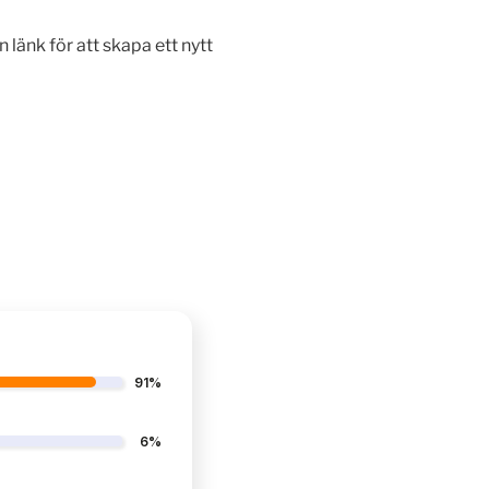
länk för att skapa ett nytt
91%
6%