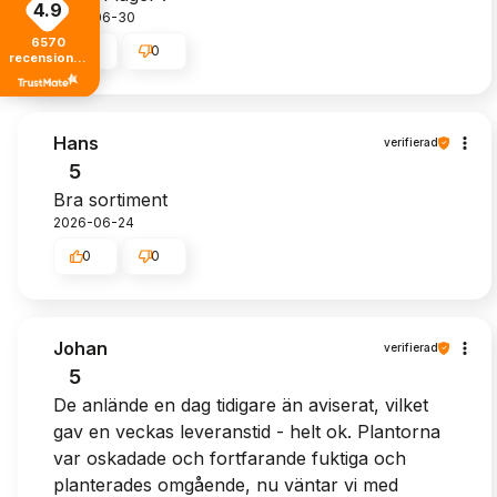
4.9
2026-06-30
6570
0
0
recensioner
från alla tider
Hans
verifierad
5
Bra sortiment
2026-06-24
0
0
Johan
verifierad
5
De anlände en dag tidigare än aviserat, vilket
gav en veckas leveranstid - helt ok. Plantorna
var oskadade och fortfarande fuktiga och
planterades omgående, nu väntar vi med