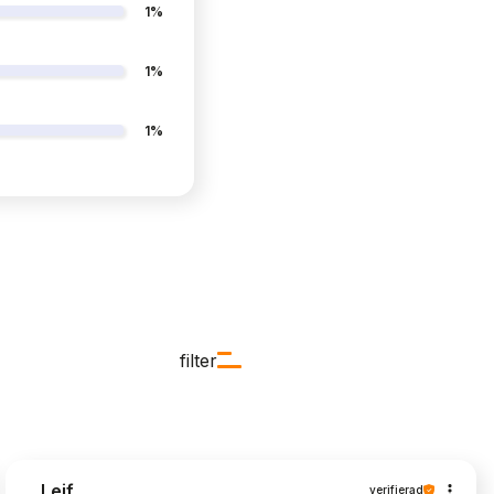
1%
1%
1%
filter
Leif
verifierad