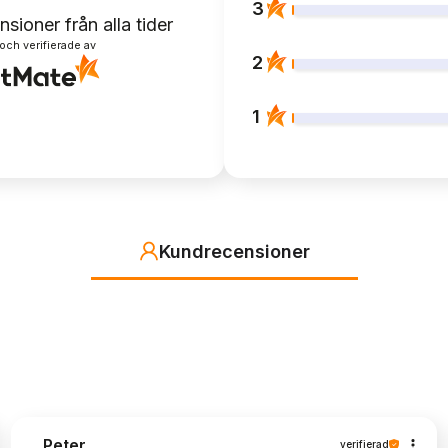
3
nsioner
från alla tider
och verifierade av
2
1
Kundrecensioner
Peter
verifierad