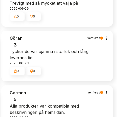
Trevligt med så mycket att välja på
2026-06-29
0
0
Göran
verifierad
3
Tycker de var ojämna i storlek och lång
leverans tid.
2026-06-23
0
0
Carmen
verifierad
5
Alla produkter var kompatibla med
beskrivningen på hemsidan.