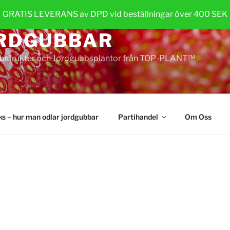
GRATIS LEVERANS av DPD vid beställningar över 400 SEK
RDGUBBAR
bsfrukter och Jordgubbsplantor från TOP-PLANT™
cks – hur man odlar jordgubbar
Partihandel
Om Oss