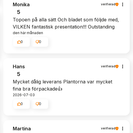
Monika
verifierad
5
Topoen på alla sätt Och bladet som följde med,
VILKEN fantastisk presentation!!! Outstanding
den här månaden
0
0
Hans
verifierad
5
Mycket dålig leverans Plantorna var mycket
fina bra förpackade👍️
2026-07-03
0
0
Martina
verifierad