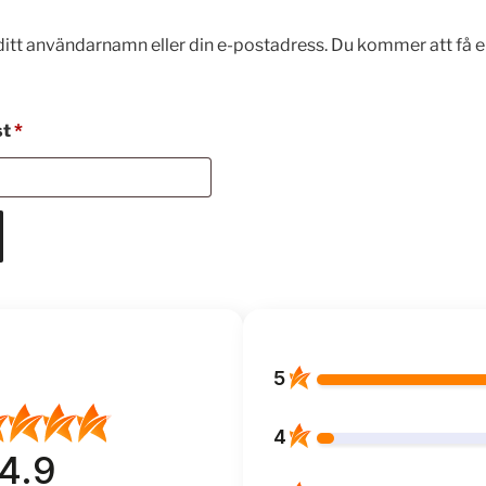
itt användarnamn eller din e-postadress. Du kommer att få en 
Obligatoriskt
st
*
5
4
4.9