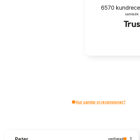
6570
kundrece
samlade 
Hur samlar vi recensioner?
Peter
verifierad