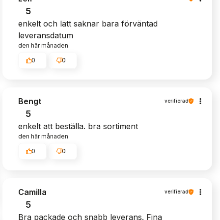
5
enkelt och lätt saknar bara förväntad
leveransdatum
den här månaden
0
0
Bengt
verifierad
5
enkelt att beställa. bra sortiment
den här månaden
0
0
Camilla
verifierad
5
Bra packade och snabb leverans. Fina