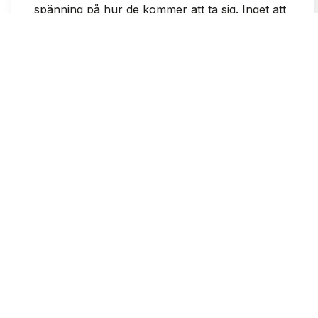
spänning på hur de kommer att ta sig. Inget att
klaga på med denna beställning.
2026-06-23
0
0