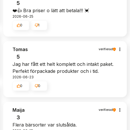
5
❤️👍️ Bra priser o lätt att betala!!! 💓
2026-06-25
0
1
Tomas
verifierad
5
Jag har fått ett helt komplett och intakt paket.
Perfekt förpackade produkter och i tid.
2026-06-23
0
0
Maija
verifierad
3
Flera bärsorter var slutsålda.