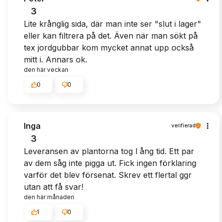
3
Lite krånglig sida, där man inte ser "slut i lager"
eller kan filtrera på det. Även när man sökt på
tex jordgubbar kom mycket annat upp också
mitt i. Annars ok.
den här veckan
0
0
Inga
verifierad
3
Leveransen av plantorna tog l ång tid. Ett par
av dem såg inte pigga ut. Fick ingen förklaring
varför det blev försenat. Skrev ett flertal ggr
utan att få svar!
den här månaden
1
0