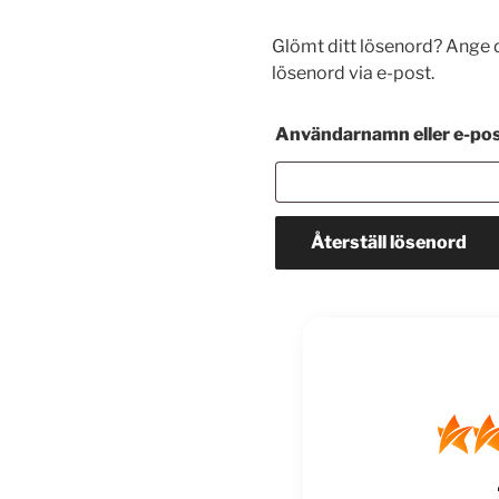
Glömt ditt lösenord? Ange d
lösenord via e-post.
Användarnamn eller e-po
Återställ lösenord