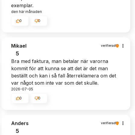
exemplar.
den här månaden
0
0
Mikael
verifierad
5
Bra med faktura, man betalar när varorna
kommit för att kunna se att det är det man
beställt och kan i så fall återreklamera om det
var något som inte var som det skulle.
2026-07-05
0
0
Anders
verifierad
5