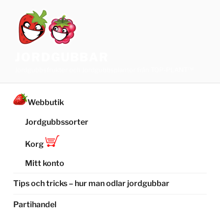
Hoppa
till
innehåll
JORDGUBBAR
Jordgubbsfrukter och Jordgubbsplantor från TOP-PLANT™
Webbutik
Jordgubbssorter
Korg
Mitt konto
Tips och tricks – hur man odlar jordgubbar
Partihandel