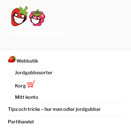
Hoppa
till
innehåll
JORDGUBBAR
Jordgubbsfrukter och Jordgubbsplantor från TOP-PLANT™
Webbutik
Jordgubbssorter
Korg
Mitt konto
Tips och tricks – hur man odlar jordgubbar
Partihandel