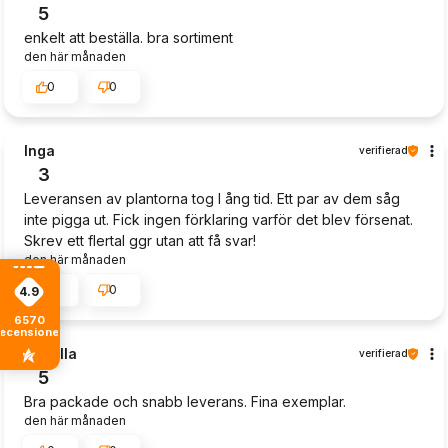
5
enkelt att beställa. bra sortiment
den här månaden
0
0
Inga
verifierad
3
Leveransen av plantorna tog l ång tid. Ett par av dem såg
inte pigga ut. Fick ingen förklaring varför det blev försenat.
Skrev ett flertal ggr utan att få svar!
den här månaden
1
0
4.9
6570
recensioner
Camilla
verifierad
5
Bra packade och snabb leverans. Fina exemplar.
den här månaden