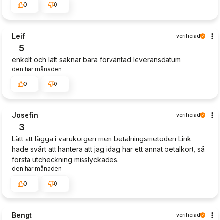
0
0
Leif
verifierad
5
enkelt och lätt saknar bara förväntad leveransdatum
den här månaden
0
0
Josefin
verifierad
3
Lätt att lägga i varukorgen men betalningsmetoden Link
hade svårt att hantera att jag idag har ett annat betalkort, så
första utcheckning misslyckades.
den här månaden
0
0
Bengt
verifierad