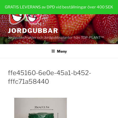
Hoppa
GRATIS LEVERANS av DPD vid beställningar över 400 SEK
till
innehåll
JORDGUBBAR
Jordgubbsfrukter och Jordgubbsplantor från TOP-PLANT™
Meny
ffe45160-6e0e-45a1-b452-
fffc71a58440