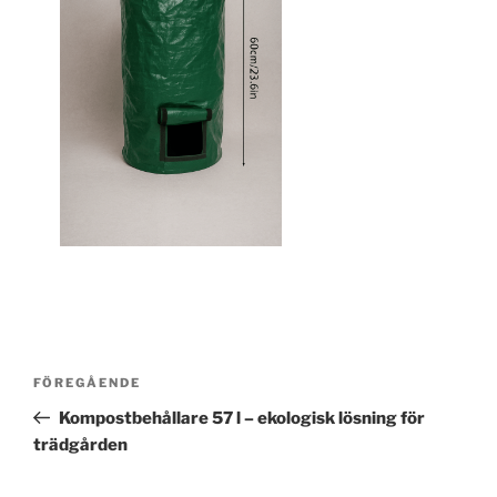
Inläggsnavigering
Föregående
FÖREGÅENDE
inlägg
Kompostbehållare 57 l – ekologisk lösning för
trädgården