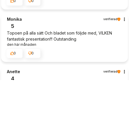
0
0
Monika
verifierad
5
Topoen på alla sätt Och bladet som följde med, VILKEN
fantastisk presentation!!! Outstanding
den här månaden
0
0
Anette
verifierad
4
Fina växter. Synd att många är slut i lager
2026-07-06
0
1
Mikael
verifierad
5