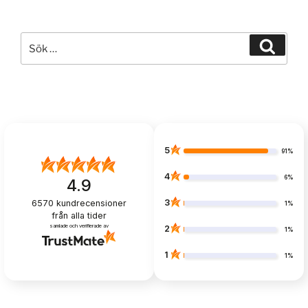
Sök
Sök
efter:
5
91%
4
6%
4.9
3
6570
kundrecensioner
1%
från alla tider
samlade och verifierade av
2
1%
1
1%