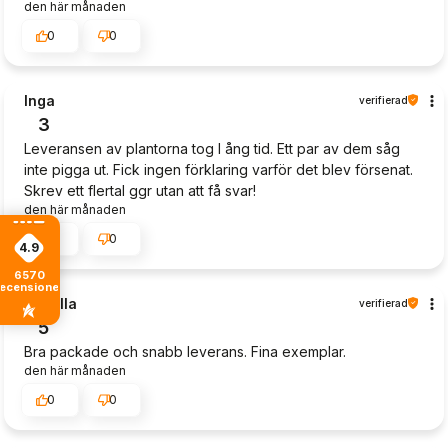
den här månaden
0
0
Inga
verifierad
3
Leveransen av plantorna tog l ång tid. Ett par av dem såg
inte pigga ut. Fick ingen förklaring varför det blev försenat.
Skrev ett flertal ggr utan att få svar!
den här månaden
1
0
4.9
6570
recensioner
Camilla
verifierad
5
Bra packade och snabb leverans. Fina exemplar.
den här månaden
0
0