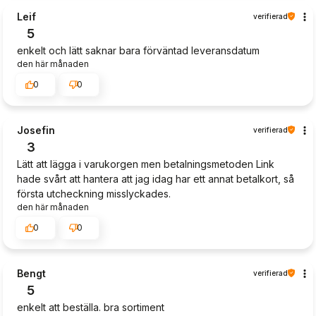
Leif
verifierad
5
enkelt och lätt saknar bara förväntad leveransdatum
den här månaden
0
0
Josefin
verifierad
3
Lätt att lägga i varukorgen men betalningsmetoden Link
hade svårt att hantera att jag idag har ett annat betalkort, så
första utcheckning misslyckades.
den här månaden
0
0
Bengt
verifierad
5
enkelt att beställa. bra sortiment