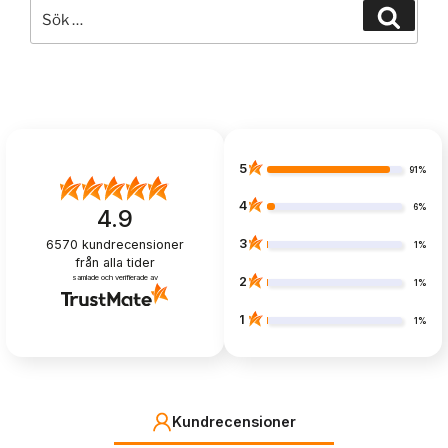
Sök
Sök
efter:
5
91%
4
6%
4.9
3
6570
kundrecensioner
1%
från alla tider
samlade och verifierade av
2
1%
1
1%
Kundrecensioner