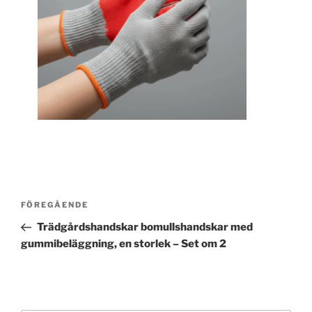
Inläggsnavigering
Föregående
FÖREGÅENDE
inlägg
Trädgårdshandskar bomullshandskar med
gummibeläggning, en storlek – Set om 2