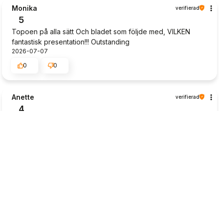
Monika
verifierad
5
Topoen på alla sätt Och bladet som följde med, VILKEN
fantastisk presentation!!! Outstanding
2026-07-07
0
0
Anette
verifierad
4
Fina växter. Synd att många är slut i lager
2026-07-06
0
1
Mikael
verifierad
5
Bra med faktura, man betalar när varorna kommit för att
kunna se att det är det man beställt och kan i så fall