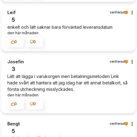
Leif
verifierad
5
enkelt och lätt saknar bara förväntad leveransdatum
den här månaden
0
0
Josefin
verifierad
3
Lätt att lägga i varukorgen men betalningsmetoden Link
hade svårt att hantera att jag idag har ett annat betalkort, så
första utcheckning misslyckades.
den här månaden
0
0
Bengt
verifierad
5