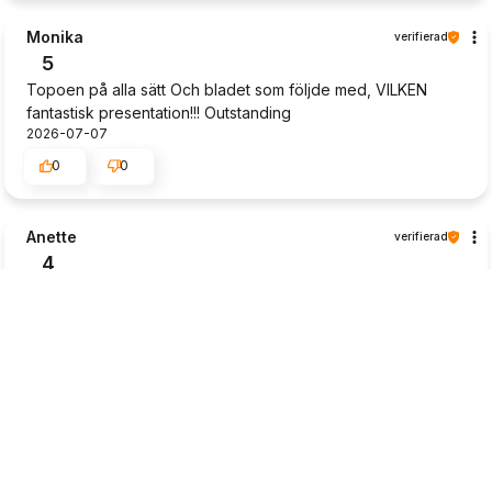
Monika
verifierad
5
Topoen på alla sätt Och bladet som följde med, VILKEN
fantastisk presentation!!! Outstanding
2026-07-07
0
0
Anette
verifierad
4
Fina växter. Synd att många är slut i lager
2026-07-06
0
1
Mikael
verifierad
5
Bra med faktura, man betalar när varorna kommit för att
kunna se att det är det man beställt och kan i så fall