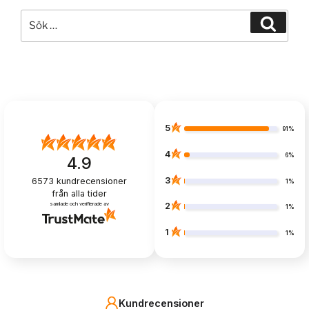
Sök
Sök
efter:
5
91%
4
6%
4.9
3
6573
kundrecensioner
1%
från alla tider
samlade och verifierade av
2
1%
1
1%
Kundrecensioner