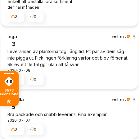
enkelt att beställa. bra sortiment
den här månaden
0
0
Inga
verifierad
3
Leveransen av plantorna tog l ång tid. Ett par av dem såg
inte pigga ut. Fick ingen förklaring varför det blev försenat.
Skrev ett flertal ggr utan att få svar!
2026-07-08
1
0
4.9
6573
recensioner
Camilla
verifierad
5
Bra packade och snabb leverans. Fina exemplar.
2026-07-07
0
0