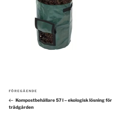
Inläggsnavigering
Föregående
FÖREGÅENDE
inlägg
Kompostbehållare 57 l – ekologisk lösning för
trädgården