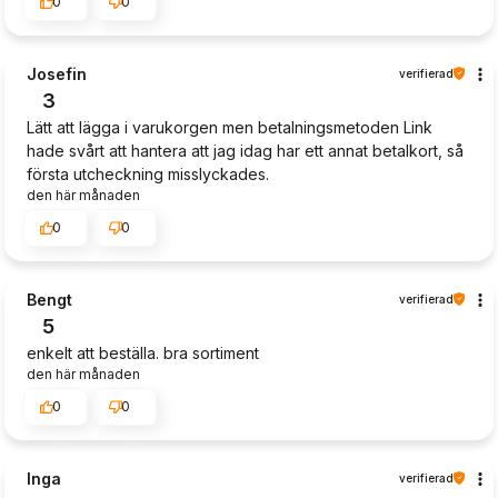
0
0
Josefin
verifierad
3
Lätt att lägga i varukorgen men betalningsmetoden Link
hade svårt att hantera att jag idag har ett annat betalkort, så
första utcheckning misslyckades.
den här månaden
0
0
Bengt
verifierad
5
enkelt att beställa. bra sortiment
den här månaden
0
0
Inga
verifierad