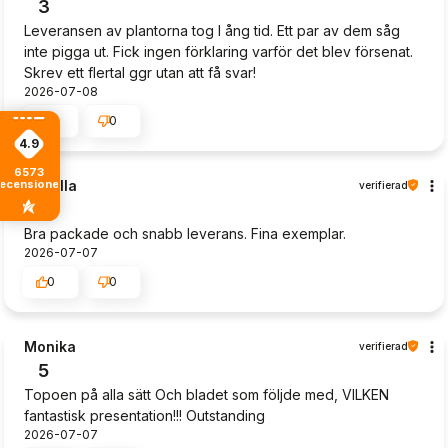
3
Leveransen av plantorna tog l ång tid. Ett par av dem såg
inte pigga ut. Fick ingen förklaring varför det blev försenat.
Skrev ett flertal ggr utan att få svar!
2026-07-08
1
0
4.9
6573
recensioner
Camilla
verifierad
5
Bra packade och snabb leverans. Fina exemplar.
2026-07-07
0
0
Monika
verifierad
5
Topoen på alla sätt Och bladet som följde med, VILKEN
fantastisk presentation!!! Outstanding
2026-07-07