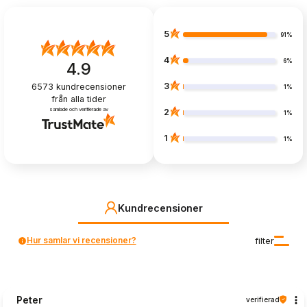
5
91%
4
6%
4.9
3
6573
kundrecensioner
1%
från alla tider
samlade och verifierade av
2
1%
1
1%
Kundrecensioner
Hur samlar vi recensioner?
filter
Peter
verifierad