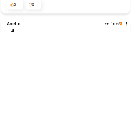
0
0
Anette
verifierad
4
Fina växter. Synd att många är slut i lager
2026-07-06
0
1
Mikael
verifierad
5
Bra med faktura, man betalar när varorna kommit för att
kunna se att det är det man beställt och kan i så fall
återreklamera om det var något som inte var som det skulle.
2026-07-05
0
0
Hans
verifierad