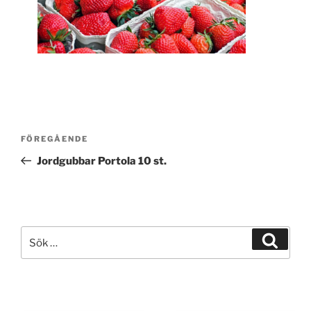
Inläggsnavigering
Föregående
FÖREGÅENDE
inlägg
Jordgubbar Portola 10 st.
Sök
Sök
efter: