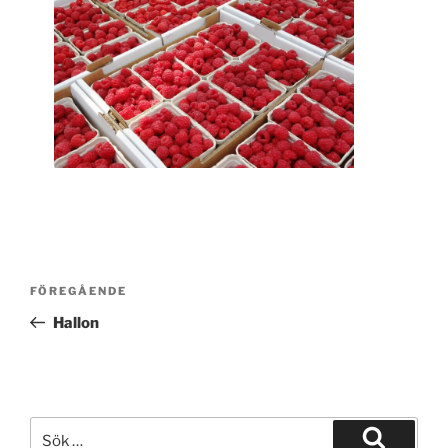
Inläggsnavigering
Föregående
FÖREGÅENDE
inlägg
Hallon
Sök