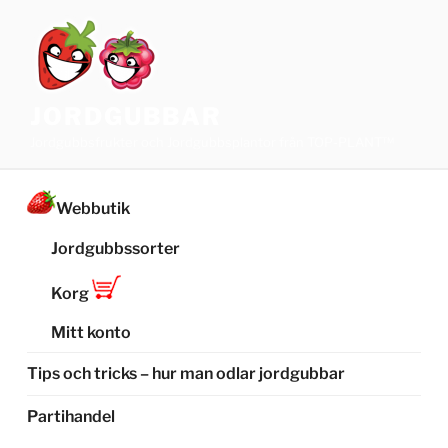
Hoppa
till
innehåll
JORDGUBBAR
Jordgubbsfrukter och Jordgubbsplantor från TOP-PLANT™
Webbutik
Jordgubbssorter
Korg
Mitt konto
Tips och tricks – hur man odlar jordgubbar
Partihandel