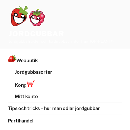
Hoppa
till
innehåll
JORDGUBBAR
Jordgubbsfrukter och Jordgubbsplantor från TOP-PLANT™
Webbutik
Jordgubbssorter
Korg
Mitt konto
Tips och tricks – hur man odlar jordgubbar
Partihandel