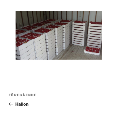
Inläggsnavigering
Föregående
FÖREGÅENDE
inlägg
Hallon