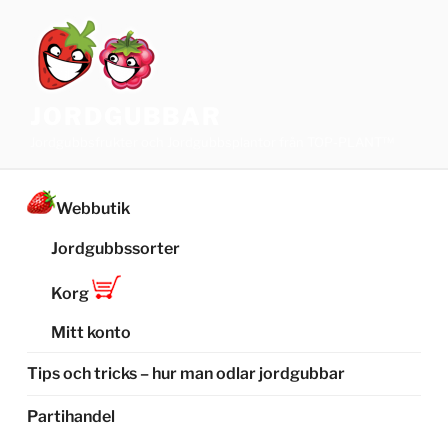
Hoppa
till
innehåll
JORDGUBBAR
Jordgubbsfrukter och Jordgubbsplantor från TOP-PLANT™
Webbutik
Jordgubbssorter
Korg
Mitt konto
Tips och tricks – hur man odlar jordgubbar
Partihandel