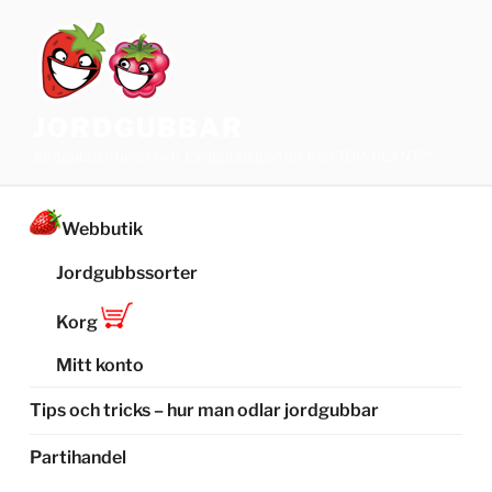
Hoppa
till
innehåll
JORDGUBBAR
Jordgubbsfrukter och Jordgubbsplantor från TOP-PLANT™
Webbutik
Jordgubbssorter
Korg
Mitt konto
Tips och tricks – hur man odlar jordgubbar
Partihandel