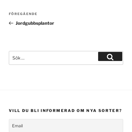
Inläggsnavigering
Föregående
FÖREGÅENDE
inlägg
Jordgubbsplantor
Sök
efter:
Sök
VILL DU BLI INFORMERAD OM NYA SORTER?