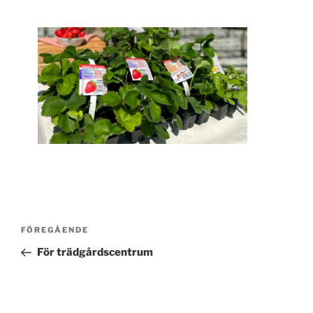
Inläggsnavigering
Föregående
FÖREGÅENDE
inlägg
För trädgårdscentrum