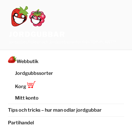
Hoppa
till
innehåll
JORDGUBBAR
Jordgubbsfrukter och Jordgubbsplantor från TOP-PLANT™
Webbutik
Jordgubbssorter
Korg
Mitt konto
Tips och tricks – hur man odlar jordgubbar
Partihandel