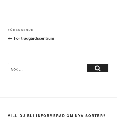
Inläggsnavigering
Föregående
FÖREGÅENDE
inlägg
För trädgårdscentrum
Sök
efter:
Sök
VILL DU BLI INFORMERAD OM NYA SORTER?