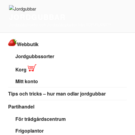
Hoppa
till
JORDGUBBAR
innehåll
Jordgubbsfrukter och Jordgubbsplantor från TOP-PLANT™
Webbutik
Jordgubbssorter
Korg
Mitt konto
Tips och tricks – hur man odlar jordgubbar
Partihandel
För trädgårdscentrum
Frigoplantor