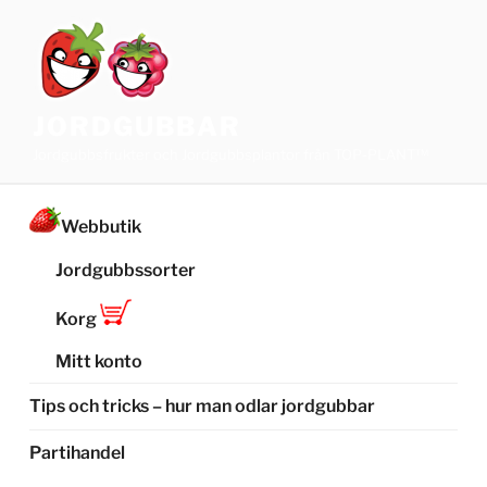
Hoppa
till
innehåll
JORDGUBBAR
Jordgubbsfrukter och Jordgubbsplantor från TOP-PLANT™
Webbutik
Jordgubbssorter
Korg
Mitt konto
Tips och tricks – hur man odlar jordgubbar
Partihandel