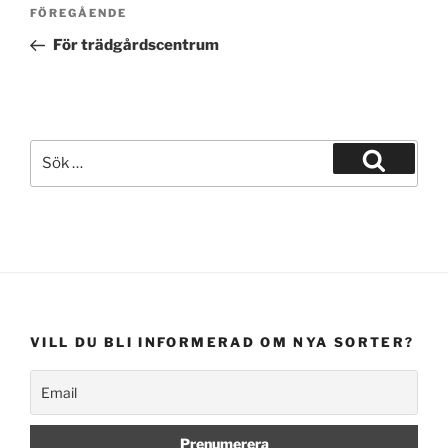
Inläggsnavigering
Föregående
FÖREGÅENDE
inlägg
För trädgårdscentrum
Sök
efter:
Sök
VILL DU BLI INFORMERAD OM NYA SORTER?