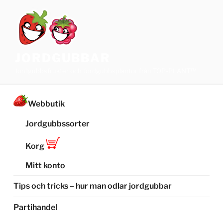
Hoppa
till
innehåll
JORDGUBBAR
Jordgubbsfrukter och Jordgubbsplantor från TOP-PLANT™
Webbutik
Jordgubbssorter
Korg
Mitt konto
Tips och tricks – hur man odlar jordgubbar
Partihandel