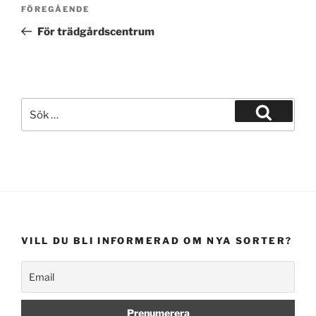
Inläggsnavigering
Föregående
FÖREGÅENDE
inlägg
För trädgårdscentrum
Sök
efter:
Sök
VILL DU BLI INFORMERAD OM NYA SORTER?