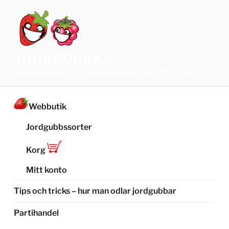
Hoppa
till
innehåll
JORDGUBBAR
Jordgubbsfrukter och Jordgubbsplantor från TOP-PLANT™
Webbutik
Jordgubbssorter
Korg
Mitt konto
Tips och tricks – hur man odlar jordgubbar
Partihandel