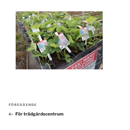
Inläggsnavigering
Föregående
FÖREGÅENDE
inlägg
För trädgårdscentrum