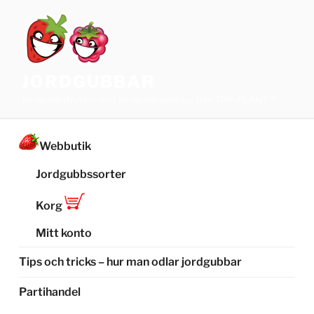
Hoppa
till
innehåll
JORDGUBBAR
Jordgubbsfrukter och Jordgubbsplantor från TOP-PLANT™
Webbutik
Jordgubbssorter
Korg
Mitt konto
Tips och tricks – hur man odlar jordgubbar
Partihandel