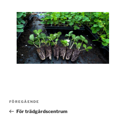
Inläggsnavigering
Föregående
FÖREGÅENDE
inlägg
För trädgårdscentrum