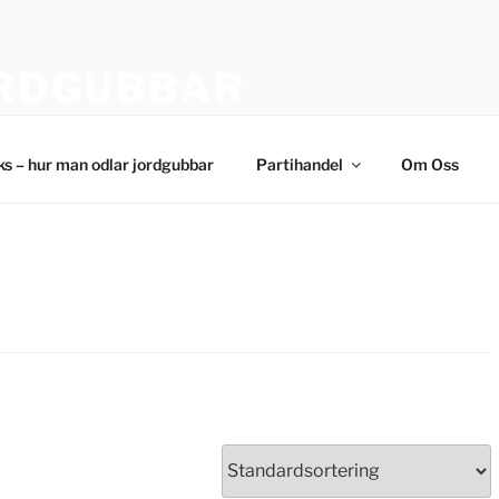
RDGUBBAR
bsfrukter och Jordgubbsplantor från TOP-PLANT™
cks – hur man odlar jordgubbar
Partihandel
Om Oss