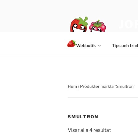
Hoppa
till
innehåll
JO
Jordgub
Webbutik
Tips och tri
Hem
/ Produkter märkta ”Smultron”
SMULTRON
Visar alla 4 resultat