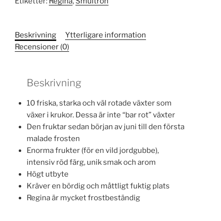
Etiketter:
Regina
,
Smultron
mängd
Beskrivning
Ytterligare information
Recensioner (0)
Beskrivning
10 friska, starka och väl rotade växter som
växer i krukor. Dessa är inte “bar rot” växter
Den fruktar sedan början av juni till den första
malade frosten
Enorma frukter (för en vild jordgubbe),
intensiv röd färg, unik smak och arom
Högt utbyte
Kräver en bördig och måttligt fuktig plats
Regina är mycket frostbeständig