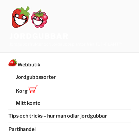
Hoppa
till
innehåll
JORDGUBBAR
Jordgubbsfrukter och Jordgubbsplantor från TOP-PLANT™
Webbutik
Jordgubbssorter
Korg
Mitt konto
Tips och tricks – hur man odlar jordgubbar
Partihandel