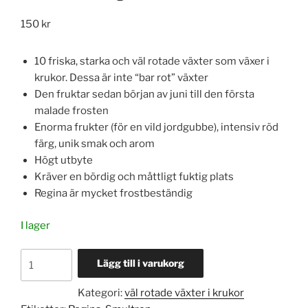
150
kr
10 friska, starka och väl rotade växter som växer i
krukor. Dessa är inte “bar rot” växter
Den fruktar sedan början av juni till den första
malade frosten
Enorma frukter (för en vild jordgubbe), intensiv röd
färg, unik smak och arom
Högt utbyte
Kräver en bördig och måttligt fuktig plats
Regina är mycket frostbeständig
I lager
Smultron
Lägg till i varukorg
Regina
10
Kategori:
väl rotade växter i krukor
st.