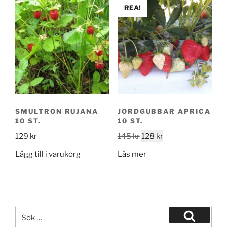
REA!
SMULTRON RUJANA
JORDGUBBAR APRICA
10 ST.
10 ST.
Det
Det
129
kr
145
kr
128
kr
ursprungliga
nuvarande
Lägg till i varukorg
Läs mer
priset
priset
var:
är:
145 kr.
128 kr.
Sök
efter:
Sök