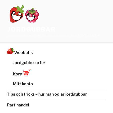
Hoppa
till
innehåll
JORDGUBBAR
Jordgubbsfrukter och Jordgubbsplantor från TOP-PLANT™
Webbutik
Jordgubbssorter
Korg
Mitt konto
Tips och tricks – hur man odlar jordgubbar
Partihandel