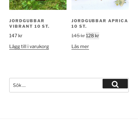
JORDGUBBAR
JORDGUBBAR APRICA
VIBRANT 10 ST.
10 ST.
Det
Det
147
kr
145
kr
128
kr
ursprungliga
nuvarande
Lägg till i varukorg
Läs mer
priset
priset
var:
är:
145 kr.
128 kr.
Sök
efter:
Sök