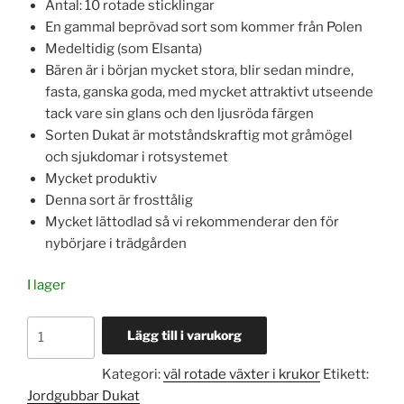
Antal: 10 rotade sticklingar
En gammal beprövad sort som kommer från Polen
Medeltidig (som Elsanta)
Bären är i början mycket stora, blir sedan mindre,
fasta, ganska goda, med mycket attraktivt utseende
tack vare sin glans och den ljusröda färgen
Sorten Dukat är motståndskraftig mot gråmögel
och sjukdomar i rotsystemet
Mycket produktiv
Denna sort är frosttålig
Mycket lättodlad så vi rekommenderar den för
nybörjare i trädgården
I lager
Jordgubbar
Lägg till i varukorg
Dukat
10
Kategori:
väl rotade växter i krukor
Etikett:
st.
Jordgubbar Dukat